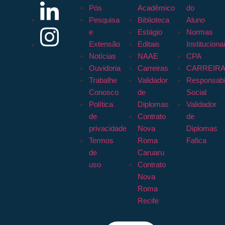
Pós
Acadêmico
do
Pesquisa
Biblioteca
Aluno
e
Estágio
Normas
Extensão
Editais
Instituciona
Notícias
NAAE
CPA
Ouvidoria
Carreiras
CARREIR
Trabalhe
Validador
Responsabi
Conosco
de
Social
Política
Diplomas
Validador
de
Contrato
de
privacidade
Nova
Diplomas
Termos
Roma
Fafica
de
Caruaru
uso
Contrato
Nova
Roma
Recife