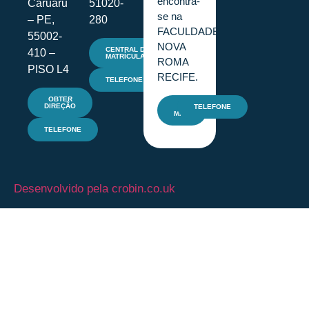
encontra-
Caruaru
51020-
se na
– PE,
280
FACULDADE
55002-
NOVA
CENTRAL DE
410 –
MATRÍCULAS
ROMA
PISO L4
RECIFE.
TELEFONE
OBTER
DIREÇÃO
E-
TELEFONE
MAIL
TELEFONE
Desenvolvido pela crobin.co.uk