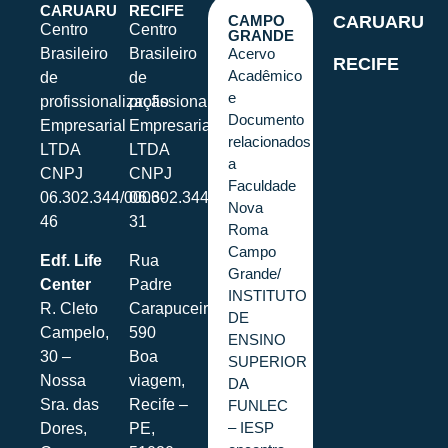
CARUARU
RECIFE
CAMPO
CARUARU
Centro
Centro
GRANDE
Brasileiro
Brasileiro
Acervo
RECIFE
Acadêmico
de
de
e
profissionalização
profissionalização
Documento
Empresarial
Empresarial
relacionados
LTDA
LTDA
a
CNPJ
CNPJ
Faculdade
06.302.344/0006-
06.302.344/0001-
Nova
46
31
Roma
Campo
Edf. Life
Rua
Grande/
Center
Padre
INSTITUTO
R. Cleto
Carapuceiro,
DE
Campelo,
590
ENSINO
30 –
Boa
SUPERIOR
Nossa
viagem,
DA
Sra. das
Recife –
FUNLEC
– IESP
Dores,
PE,