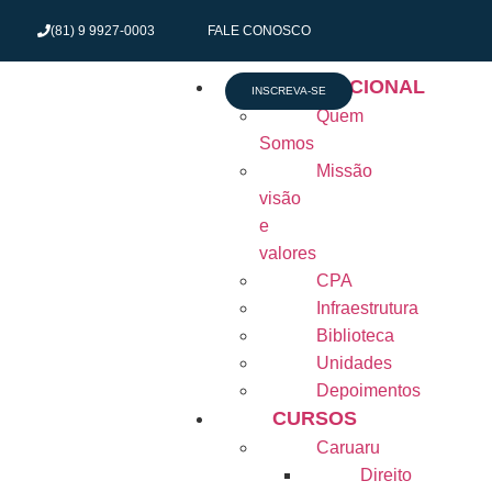
(81) 9 9927-0003
FALE CONOSCO
INSTITUCIONAL
INSCREVA-SE
Quem
Somos
Missão
visão
e
valores
CPA
Infraestrutura
Biblioteca
Unidades
Depoimentos
CURSOS
Caruaru
Direito