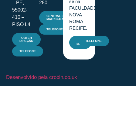
se na
– PE,
280
FACULDADE
55002-
NOVA
CENTRAL DE
410 –
MATRÍCULAS
ROMA
PISO L4
RECIFE.
TELEFONE
OBTER
DIREÇÃO
E-
TELEFONE
MAIL
TELEFONE
Desenvolvido pela crobin.co.uk