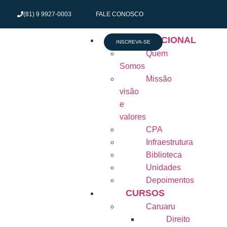
(81) 9 9927-0003
FALE CONOSCO
INSTITUCIONAL
INSCREVA-SE
Quem
Somos
Missão
visão
e
valores
CPA
Infraestrutura
Biblioteca
Unidades
Depoimentos
CURSOS
Caruaru
Direito