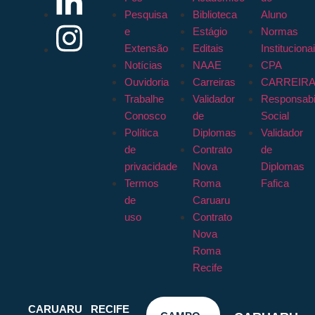
Pesquisa
Biblioteca
Aluno
e
Estágio
Normas
Extensão
Editais
Instituciona
Notícias
NAAE
CPA
Ouvidoria
Carreiras
CARREIR
Trabalhe
Validador
Responsabi
Conosco
de
Social
Política
Diplomas
Validador
de
Contrato
de
privacidade
Nova
Diplomas
Termos
Roma
Fafica
de
Caruaru
uso
Contrato
Nova
Roma
Recife
CARUARU
RECIFE