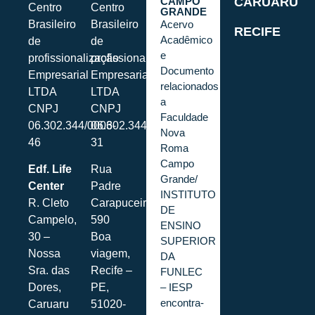
CAMPO
CARUARU
Centro
Centro
GRANDE
Brasileiro
Brasileiro
Acervo
RECIFE
Acadêmico
de
de
e
profissionalização
profissionalização
Documento
Empresarial
Empresarial
relacionados
LTDA
LTDA
a
CNPJ
CNPJ
Faculdade
06.302.344/0006-
06.302.344/0001-
Nova
46
31
Roma
Campo
Edf. Life
Rua
Grande/
Center
Padre
INSTITUTO
R. Cleto
Carapuceiro,
DE
Campelo,
590
ENSINO
30 –
Boa
SUPERIOR
Nossa
viagem,
DA
Sra. das
Recife –
FUNLEC
– IESP
Dores,
PE,
encontra-
Caruaru
51020-