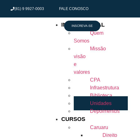
(81) 9 9927-0003
FALE CONOSCO
INSTITUCIONAL
INSCREVA-SE
Quem
Somos
Missão
visão
e
valores
CPA
Infraestrutura
Biblioteca
Unidades
Depoimentos
CURSOS
Caruaru
Direito