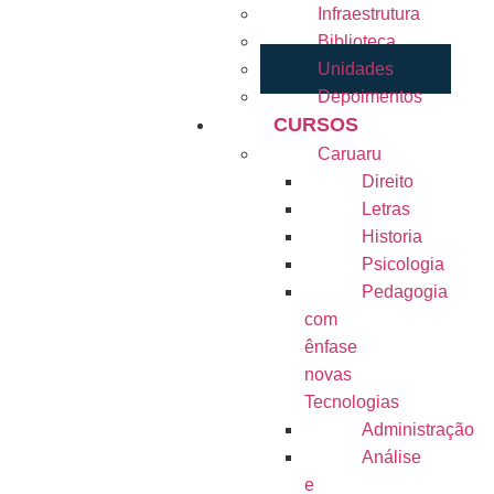
Infraestrutura
Biblioteca
Unidades
Depoimentos
CURSOS
Caruaru
Direito
Letras
Historia
Psicologia
Pedagogia
com
ênfase
novas
Tecnologias
Administração
Análise
e