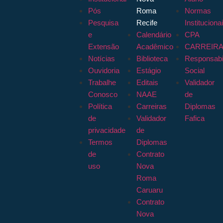
Pós
Roma
Normas
Pesquisa
Recife
Instituciona
e
Calendário
CPA
Extensão
Acadêmico
CARREIR
Notícias
Biblioteca
Responsabi
Ouvidoria
Estágio
Social
Trabalhe
Editais
Validador
Conosco
NAAE
de
Política
Carreiras
Diplomas
de
Validador
Fafica
privacidade
de
Termos
Diplomas
de
Contrato
uso
Nova
Roma
Caruaru
Contrato
Nova