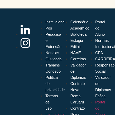
Institucional
Calendário
Portal
Pós
Acadêmico
do
Pesquisa
Biblioteca
Aluno
e
Estágio
Normas
Extensão
Editais
Instituciona
Notícias
NAAE
CPA
Ouvidoria
Carreiras
CARREIR
Trabalhe
Validador
Responsabi
Conosco
de
Social
Política
Diplomas
Validador
de
Contrato
de
privacidade
Nova
Diplomas
Termos
Roma
Fafica
de
Caruaru
Portal
uso
Contrato
do
Institucional
Nova
Aluno