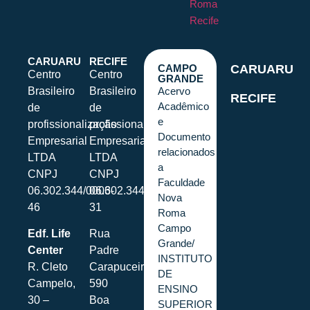
Roma
Recife
CARUARU
RECIFE
CAMPO
CARUARU
Centro
Centro
GRANDE
Brasileiro
Brasileiro
Acervo
RECIFE
Acadêmico
de
de
e
profissionalização
profissionalização
Documento
Empresarial
Empresarial
relacionados
LTDA
LTDA
a
CNPJ
CNPJ
Faculdade
06.302.344/0006-
06.302.344/0001-
Nova
46
31
Roma
Campo
Edf. Life
Rua
Grande/
Center
Padre
INSTITUTO
R. Cleto
Carapuceiro,
DE
Campelo,
590
ENSINO
30 –
Boa
SUPERIOR