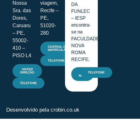
Nossa
viagem,
DA
Sra. das
Recife –
FUNLEC
– IESP
Dores,
PE,
encontra-
Caruaru
51020-
se na
– PE,
280
FACULDADE
55002-
NOVA
CENTRAL DE
410 –
MATRÍCULAS
ROMA
PISO L4
RECIFE.
TELEFONE
OBTER
DIREÇÃO
E-
TELEFONE
MAIL
TELEFONE
Desenvolvido pela crobin.co.uk