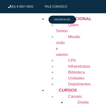
(81) 9 9927-0003
FALE CONOSCO
INSTITUCIONAL
INSCREVA-SE
Quem
Somos
Missão
visão
e
valores
CPA
Infraestrutura
Biblioteca
Unidades
Depoimentos
CURSOS
Caruaru
Direito