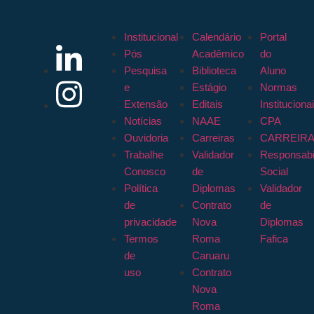
Institucional
Calendário
Portal
Pós
Acadêmico
do
Pesquisa
Biblioteca
Aluno
e
Estágio
Normas
Extensão
Editais
Instituciona
Notícias
NAAE
CPA
Ouvidoria
Carreiras
CARREIR
Trabalhe
Validador
Responsabi
Conosco
de
Social
Política
Diplomas
Validador
de
Contrato
de
privacidade
Nova
Diplomas
Termos
Roma
Fafica
de
Caruaru
uso
Contrato
Nova
Roma