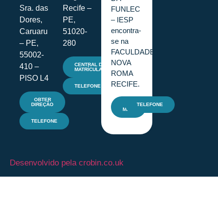
Sra. das
Recife –
FUNLEC
– IESP
Dores,
PE,
encontra-
Caruaru
51020-
se na
– PE,
280
FACULDADE
55002-
NOVA
CENTRAL DE
410 –
MATRÍCULAS
ROMA
PISO L4
RECIFE.
TELEFONE
OBTER
DIREÇÃO
E-
TELEFONE
MAIL
TELEFONE
Desenvolvido pela crobin.co.uk