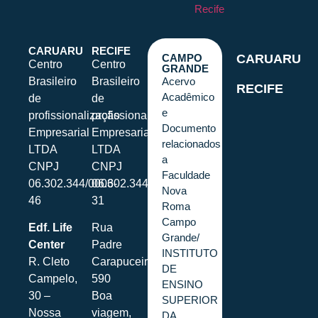
Recife
CARUARU
RECIFE
CAMPO
CARUARU
Centro
Centro
GRANDE
Brasileiro
Brasileiro
Acervo
RECIFE
Acadêmico
de
de
e
profissionalização
profissionalização
Documento
Empresarial
Empresarial
relacionados
LTDA
LTDA
a
CNPJ
CNPJ
Faculdade
06.302.344/0006-
06.302.344/0001-
Nova
46
31
Roma
Campo
Edf. Life
Rua
Grande/
Center
Padre
INSTITUTO
R. Cleto
Carapuceiro,
DE
Campelo,
590
ENSINO
30 –
Boa
SUPERIOR
Nossa
viagem,
DA