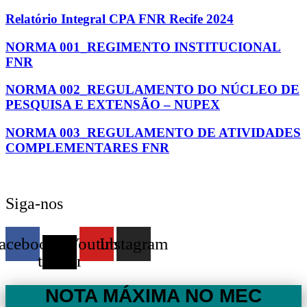
Relatório Integral CPA FNR Recife 2024
NORMA 001_REGIMENTO INSTITUCIONAL
FNR
NORMA 002_REGULAMENTO DO NÚCLEO DE
PESQUISA E EXTENSÃO – NUPEX
NORMA 003_REGULAMENTO DE ATIVIDADES
COMPLEMENTARES FNR
Siga-nos
acebook
X-
Youtube
Instagram
twitter
NOTA MÁXIMA NO MEC