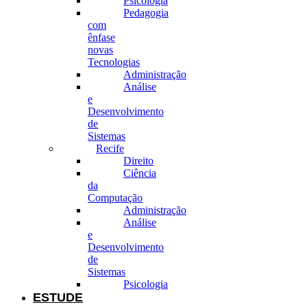
Psicologia
Pedagogia
com
ênfase
novas
Tecnologias
Administração
Análise
e
Desenvolvimento
de
Sistemas
Recife
Direito
Ciência
da
Computação
Administração
Análise
e
Desenvolvimento
de
Sistemas
Psicologia
ESTUDE