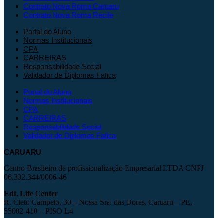
Contrato Nova Roma Caruaru
Contrato Nova Roma Recife
Portal do Aluno
Normas Institucionais
CPA
CARREIRAS
Responsabilidade Social
Validador de Diplomas Fafica
Portal do Aluno
Normas Institucionais
CPA
CARREIRAS
Responsabilidade Social
Validador de Diplomas Fafica
CARUARU
Centro Brasileiro de profissionalização Empresarial LTDA CNPJ
06.302.344/0006-46
Edf. Life Center
R. Cleto Campelo, 30 – Nossa Sra. das Dores, Caruaru – PE,
55002-410 – PISO L4