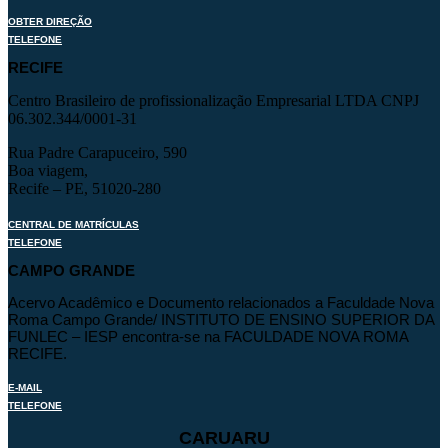
OBTER DIREÇÃO
TELEFONE
RECIFE
Centro Brasileiro de profissionalização Empresarial LTDA CNPJ
06.302.344/0001-31
Rua Padre Carapuceiro, 590
Boa viagem,
Recife – PE, 51020-280
CENTRAL DE MATRÍCULAS
TELEFONE
CAMPO GRANDE
Acervo Acadêmico e Documento relacionados a Faculdade Nova
Roma Campo Grande/ INSTITUTO DE ENSINO SUPERIOR DA
FUNLEC – IESP encontra-se na FACULDADE NOVA ROMA
RECIFE.
E-MAIL
TELEFONE
CARUARU