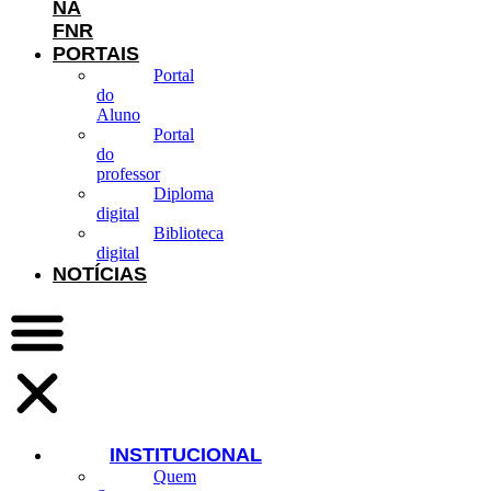
NA
FNR
PORTAIS
Portal
do
Aluno
Portal
do
professor
Diploma
digital
Biblioteca
digital
NOTÍCIAS
INSTITUCIONAL
Quem