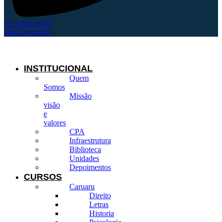
(81) 9 9927-0003
FALE CONOSCO
INSTITUCIONAL
Quem
Somos
Missão
visão
e
valores
CPA
Infraestrutura
Biblioteca
Unidades
Depoimentos
CURSOS
Caruaru
Direito
Letras
Historia