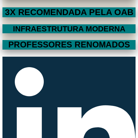
3X RECOMENDADA PELA OAB
INFRAESTRUTURA MODERNA
PROFESSORES RENOMADOS