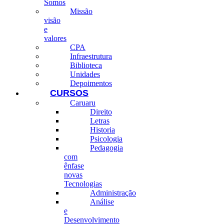
Somos
Missão
visão
e
valores
CPA
Infraestrutura
Biblioteca
Unidades
Depoimentos
CURSOS
Caruaru
Direito
Letras
Historia
Psicologia
Pedagogia
com
ênfase
novas
Tecnologias
Administração
Análise
e
Desenvolvimento