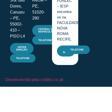
Sra. das
Recife –
FUNLEC
– IESP
Dores,
PE,
encontra-
Caruaru
51020-
se na
– PE,
280
FACULDADE
55002-
NOVA
CENTRAL DE
410 –
MATRÍCULAS
ROMA
PISO L4
RECIFE.
TELEFONE
OBTER
DIREÇÃO
E-
TELEFONE
MAIL
TELEFONE
Desenvolvido pela crobin.co.uk