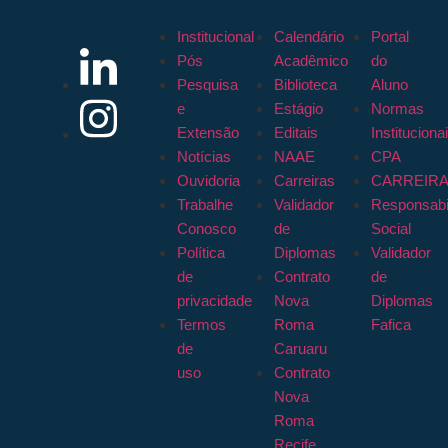
Institucional
Calendário
Portal
Pós
Acadêmico
do
Pesquisa
Biblioteca
Aluno
e
Estágio
Normas
Extensão
Editais
Instituciona
Notícias
NAAE
CPA
Ouvidoria
Carreiras
CARREIR
Trabalhe
Validador
Responsabi
Conosco
de
Social
Política
Diplomas
Validador
de
Contrato
de
privacidade
Nova
Diplomas
Termos
Roma
Fafica
de
Caruaru
uso
Contrato
Nova
Roma
Recife