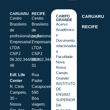
CARUARU
RECIFE
CAMPO
CARUARU
Centro
Centro
GRANDE
Brasileiro
Brasileiro
Acervo
RECIFE
Acadêmico
de
de
e
profissionalização
profissionalização
Documento
Empresarial
Empresarial
relacionados
LTDA
LTDA
a
CNPJ
CNPJ
Faculdade
06.302.344/0006-
06.302.344/0001-
Nova
46
31
Roma
Campo
Edf. Life
Rua
Grande/
Center
Padre
INSTITUTO
R. Cleto
Carapuceiro,
DE
Campelo,
590
ENSINO
30 –
Boa
SUPERIOR
Nossa
viagem,
DA