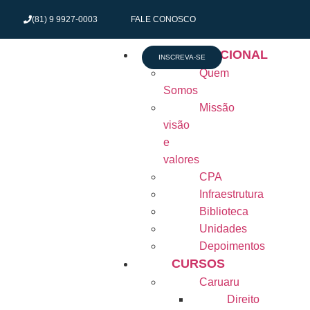
(81) 9 9927-0003
FALE CONOSCO
INSTITUCIONAL
INSCREVA-SE
Quem
Somos
Missão
visão
e
valores
CPA
Infraestrutura
Biblioteca
Unidades
Depoimentos
CURSOS
Caruaru
Direito